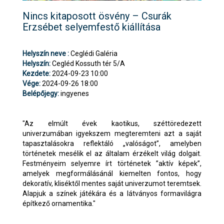
Nincs kitaposott ösvény – Csurák
Erzsébet selyemfestő kiállítása
Helyszín neve :
Ceglédi Galéria
Helyszín:
Cegléd Kossuth tér 5/A
Kezdete:
2024-09-23 10:00
Vége:
2024-09-26 18:00
Belépőjegy:
ingyenes
"Az elmúlt évek kaotikus, széttöredezett
univerzumában igyekszem megteremteni azt a saját
tapasztalásokra reflektáló „valóságot”, amelyben
történetek mesélik el az általam érzékelt világ dolgait.
Festményeim selyemre írt történetek ”aktív képek”,
amelyek megformálásánál kiemelten fontos, hogy
dekoratív, kliséktől mentes saját univerzumot teremtsek.
Alapjuk a színek játékára és a látványos formavilágra
építkező ornamentika."