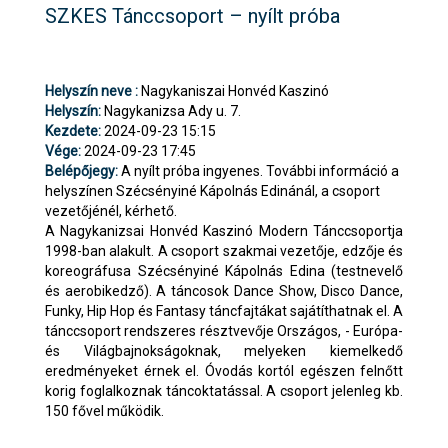
SZKES Tánccsoport – nyílt próba
Helyszín neve :
Nagykaniszai Honvéd Kaszinó
Helyszín:
Nagykanizsa Ady u. 7.
Kezdete:
2024-09-23 15:15
Vége:
2024-09-23 17:45
Belépőjegy:
A nyílt próba ingyenes. További információ a
helyszínen Szécsényiné Kápolnás Edinánál, a csoport
vezetőjénél, kérhető.
A Nagykanizsai Honvéd Kaszinó Modern Tánccsoportja
1998-ban alakult. A csoport szakmai vezetője, edzője és
koreográfusa Szécsényiné Kápolnás Edina (testnevelő
és aerobikedző). A táncosok Dance Show, Disco Dance,
Funky, Hip Hop és Fantasy táncfajtákat sajátíthatnak el. A
tánccsoport rendszeres résztvevője Országos, - Európa-
és Világbajnokságoknak, melyeken kiemelkedő
eredményeket érnek el. Óvodás kortól egészen felnőtt
korig foglalkoznak táncoktatással. A csoport jelenleg kb.
150 fővel működik.