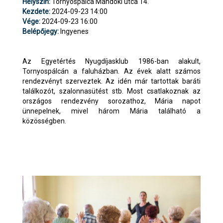
Helyszín:
Tornyospálca Mándoki utca 14.
Kezdete:
2024-09-23 14:00
Vége:
2024-09-23 16:00
Belépőjegy:
Ingyenes
Az Egyetértés Nyugdíjasklub 1986-ban alakult,
Tornyospálcán a faluházban. Az évek alatt számos
rendezvényt szerveztek. Az idén már tartottak baráti
találkozót, szalonnasütést stb. Most csatlakoznak az
országos rendezvény sorozathoz, Mária napot
ünnepelnek, mivel három Mária található a
közösségben.