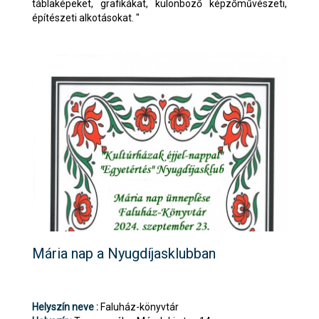
táblaképeket, grafikákat, különböző képzőművészeti,
építészeti alkotásokat. "
Mária nap a Nyugdíjasklubban
Helyszín neve :
Faluház-könyvtár