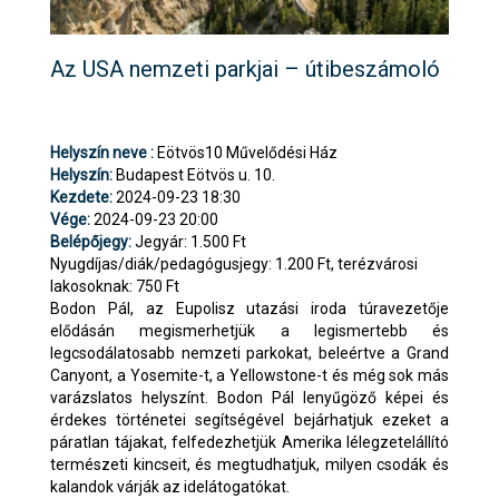
Az USA nemzeti parkjai – útibeszámoló
Helyszín neve :
Eötvös10 Művelődési Ház
Helyszín:
Budapest Eötvös u. 10.
Kezdete:
2024-09-23 18:30
Vége:
2024-09-23 20:00
Belépőjegy:
Jegyár: 1.500 Ft
Nyugdíjas/diák/pedagógusjegy: 1.200 Ft, terézvárosi
lakosoknak: 750 Ft
Bodon Pál, az Eupolisz utazási iroda túravezetője
elődásán megismerhetjük a legismertebb és
legcsodálatosabb nemzeti parkokat, beleértve a Grand
Canyont, a Yosemite-t, a Yellowstone-t és még sok más
varázslatos helyszínt. Bodon Pál lenyűgöző képei és
érdekes történetei segítségével bejárhatjuk ezeket a
páratlan tájakat, felfedezhetjük Amerika lélegzetelállító
természeti kincseit, és megtudhatjuk, milyen csodák és
kalandok várják az idelátogatókat.