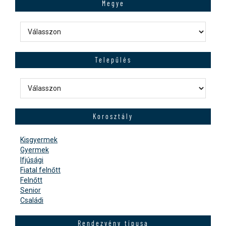
Megye
Telepűlés
Korosztály
Kisgyermek
Gyermek
Ifjúsági
Fiatal felnőtt
Felnőtt
Senior
Családi
Rendezvény típusa