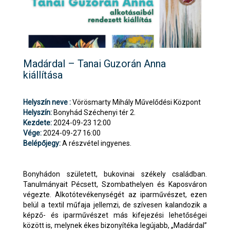
Madárdal – Tanai Guzorán Anna
kiállítása
Helyszín neve :
Vörösmarty Mihály Művelődési Központ
Helyszín:
Bonyhád Széchenyi tér 2.
Kezdete:
2024-09-23 12:00
Vége:
2024-09-27 16:00
Belépőjegy:
A részvétel ingyenes.
Bonyhádon született, bukovinai székely családban.
Tanulmányait Pécsett, Szombathelyen és Kaposváron
végezte. Alkotótevékenységét az iparművészet, ezen
belül a textil műfaja jellemzi, de szívesen kalandozik a
képző- és iparművészet más kifejezési lehetőségei
között is, melynek ékes bizonyítéka legújabb, „Madárdal”