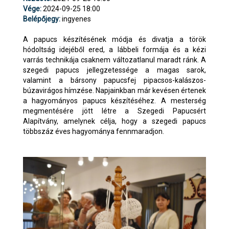
Vége:
2024-09-25 18:00
Belépőjegy:
ingyenes
A papucs készítésének módja és divatja a török
hódoltság idejéből ered, a lábbeli formája és a kézi
varrás technikája csaknem változatlanul maradt ránk. A
szegedi papucs jellegzetessége a magas sarok,
valamint a bársony papucsfej pipacsos-kalászos-
búzavirágos hímzése. Napjainkban már kevésen értenek
a hagyományos papucs készítéséhez. A mesterség
megmentésére jött létre a Szegedi Papucsért
Alapítvány, amelynek célja, hogy a szegedi papucs
többszáz éves hagyománya fennmaradjon.