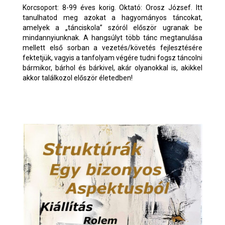
Korcsoport: 8-99 éves korig. Oktató: Orosz József. Itt
tanulhatod meg azokat a hagyományos táncokat,
amelyek a „tánciskola” szóról először ugranak be
mindannyiunknak. A hangsúlyt több tánc megtanulása
mellett első sorban a vezetés/követés fejlesztésére
fektetjük, vagyis a tanfolyam végére tudni fogsz táncolni
bármikor, bárhol és bárkivel, akár olyanokkal is, akikkel
akkor találkozol először életedben!