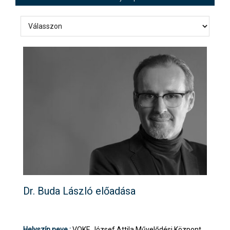
Dr. Buda László előadása
Helyszín neve :
VOKE József Attila Művelődési Központ