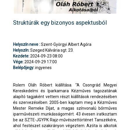
Struktúrák egy bizonyos aspektusból
Helyszín neve :
Szent-Györgyi Albert Agóra
Helyszín:
Szeged Kálvária sgt. 23.
Kezdete:
2024-09-23 08:00
Vége:
2024-09-29 17:00
Belépőjegy:
ingyenes
Rolem Oláh Róbert kiállítása. "A Csongrád Megyei
Kereskedelmi és Iparkamara Kézműves tagozatának
alapító tagjaként vettem részt kiállítások rendezésében
és szervezésében. 2005-ben kaptam meg a Kézműves
Mester Remeke Díjat, a magas színvonalú bőrműves
iparművészeti munkásságomért. 43 évesen iratkoztam
be az SZTE-JGYPK Rajz-művészettörténet Tanszékére,
ahol festészet szakirányon végeztem. Azóta is alkotok