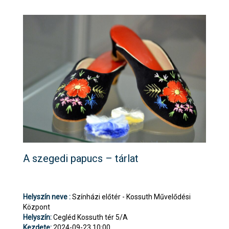
A szegedi papucs – tárlat
Helyszín neve :
Színházi előtér - Kossuth Művelődési
Központ
Helyszín:
Cegléd Kossuth tér 5/A
Kezdete:
2024-09-23 10:00