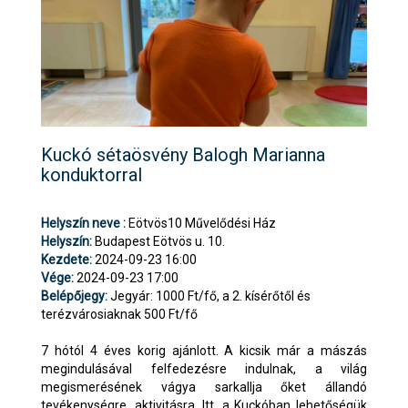
Kuckó sétaösvény Balogh Marianna
konduktorral
Helyszín neve :
Eötvös10 Művelődési Ház
Helyszín:
Budapest Eötvös u. 10.
Kezdete:
2024-09-23 16:00
Vége:
2024-09-23 17:00
Belépőjegy:
Jegyár: 1000 Ft/fő, a 2. kísérőtől és
terézvárosiaknak 500 Ft/fő
7 hótól 4 éves korig ajánlott. A kicsik már a mászás
megindulásával felfedezésre indulnak, a világ
megismerésének vágya sarkallja őket állandó
tevékenységre, aktivitásra. Itt, a Kuckóban lehetőségük