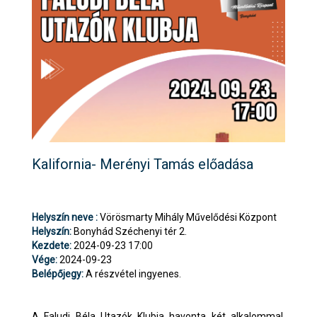
Kalifornia- Merényi Tamás előadása
Helyszín neve :
Vörösmarty Mihály Művelődési Központ
Helyszín:
Bonyhád Széchenyi tér 2.
Kezdete:
2024-09-23 17:00
Vége:
2024-09-23
Belépőjegy:
A részvétel ingyenes.
A Faludi Béla Utazók Klubja havonta két alkalommal,