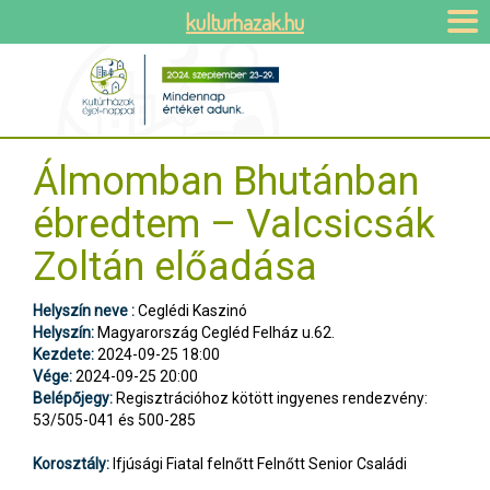
kulturhazak.hu
Álmomban Bhutánban
ébredtem – Valcsicsák
Zoltán előadása
Helyszín neve :
Ceglédi Kaszinó
Helyszín:
Magyarország Cegléd Felház u.62.
Kezdete:
2024-09-25 18:00
Vége:
2024-09-25 20:00
Belépőjegy:
Regisztrációhoz kötött ingyenes rendezvény:
53/505-041 és 500-285
Korosztály:
Ifjúsági Fiatal felnőtt Felnőtt Senior Családi