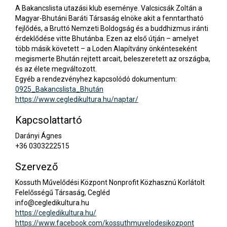
A Bakancslista utazási klub eseménye. Valcsicsák Zoltán a
Magyar-Bhutáni Baráti Társaság elnöke akit a fenntartható
fejlődés, a Bruttó Nemzeti Boldogság és a buddhizmus iránti
érdeklődése vitte Bhutánba. Ezen az első útján – amelyet
több másik követett – a Loden Alapítvány önkénteseként
megismerte Bhután rejtett arcait, beleszeretett az országba,
és az élete megváltozott.
Egyéb a rendezvényhez kapcsolódó dokumentum:
0925_Bakancslista_Bhután
https://www.cegledikultura.hu/naptar/
Kapcsolattartó
Darányi Ágnes
+36 0303222515
Szervező
Kossuth Művelődési Központ Nonprofit Közhasznú Korlátolt
Felelősségű Társaság, Cegléd
info@cegledikultura.hu
https://cegledikultura.hu/
https://www.facebook.com/kossuthmuvelodesikozpont