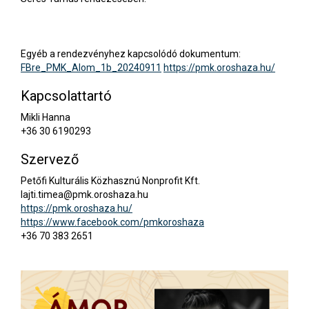
Egyéb a rendezvényhez kapcsolódó dokumentum:
FBre_PMK_Alom_1b_20240911
https://pmk.oroshaza.hu/
Kapcsolattartó
Mikli Hanna
+36 30 6190293
Szervező
Petőfi Kulturális Közhasznú Nonprofit Kft.
lajti.timea@pmk.oroshaza.hu
https://pmk.oroshaza.hu/
https://www.facebook.com/pmkoroshaza
+36 70 383 2651