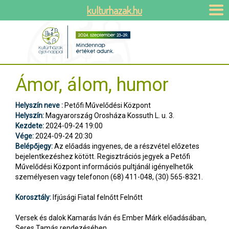
kulturhazak.hu
Ámor, álom, humor
Helyszín neve :
Petőfi Művelődési Központ
Helyszín:
Magyarország Orosháza Kossuth L. u. 3.
Kezdete:
2024-09-24 19:00
Vége:
2024-09-24 20:30
Belépőjegy:
Az előadás ingyenes, de a részvétel előzetes
bejelentkezéshez kötött. Regisztrációs jegyek a Petőfi
Művelődési Központ információs pultjánál igényelhetők
személyesen vagy telefonon (68) 411-048, (30) 565-8321.
Korosztály:
Ifjúsági Fiatal felnőtt Felnőtt
Versek és dalok Kamarás Iván és Ember Márk előadásában,
Seres Tamás rendezésében.