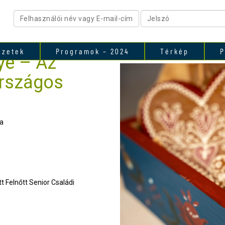
ezetek
Programok – 2024
Térkép
P
ye – Az
rszágos
a
t Felnőtt Senior Családi