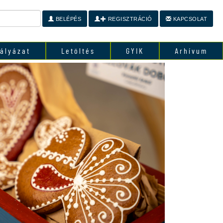
BELÉPÉS
REGISZTRÁCIÓ
KAPCSOLAT
ályázat
Letöltés
GYIK
Arhívum