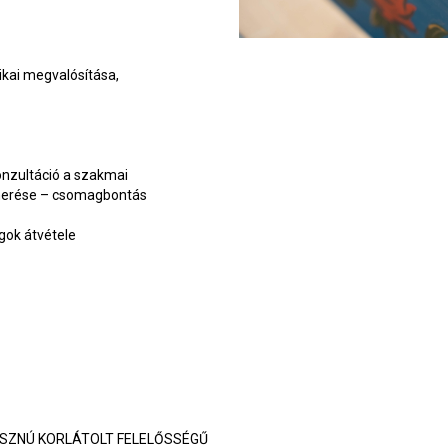
kai megvalósítása,
onzultáció a szakmai
merése – csomagbontás
gok átvétele
ASZNÚ KORLÁTOLT FELELŐSSÉGŰ