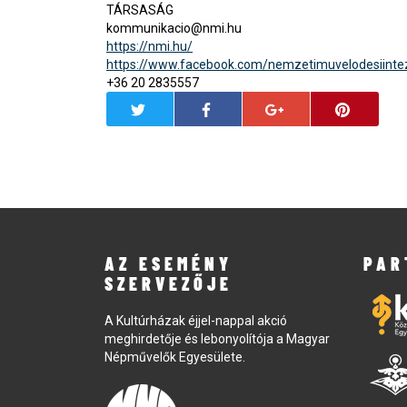
TÁRSASÁG
kommunikacio@nmi.hu
https://nmi.hu/
https://www.facebook.com/nemzetimuvelodesiinte
+36 20 2835557
AZ ESEMÉNY
PAR
SZERVEZŐJE
A Kultúrházak éjjel-nappal akció
meghirdetője és lebonyolítója a Magyar
Népművelők Egyesülete.