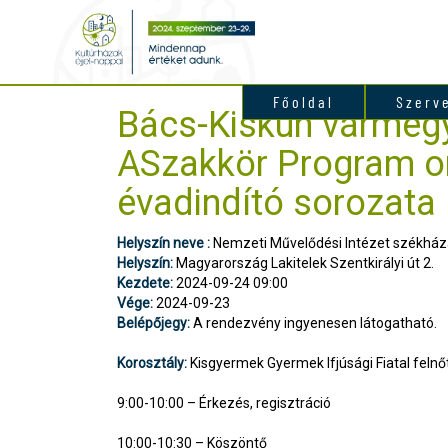
Főoldal
Szerv
Bács-Kiskun vármeg
ASzakkör Program o
évadindító sorozata
Helyszín neve :
Nemzeti Művelődési Intézet székház
Helyszín:
Magyarország Lakitelek Szentkirályi út 2.
Kezdete:
2024-09-24 09:00
Vége:
2024-09-23
Belépőjegy:
A rendezvény ingyenesen látogatható.
Korosztály:
Kisgyermek Gyermek Ifjúsági Fiatal felnőt
9:00-10:00 – Érkezés, regisztráció
10:00-10:30 – Köszöntő