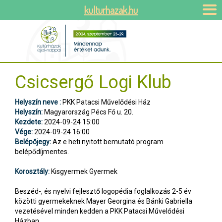
kulturhazak.hu
Csicsergő Logi Klub
Helyszín neve :
PKK Patacsi Művelődési Ház
Helyszín:
Magyarország Pécs Fő u. 20.
Kezdete:
2024-09-24 15:00
Vége:
2024-09-24 16:00
Belépőjegy:
Az e heti nyitott bemutató program
belépődíjmentes.
Korosztály:
Kisgyermek Gyermek
Beszéd-, és nyelvi fejlesztő logopédia foglalkozás 2-5 év
közötti gyermekeknek Mayer Georgina és Bánki Gabriella
vezetésével minden kedden a PKK Patacsi Művelődési
Házban.