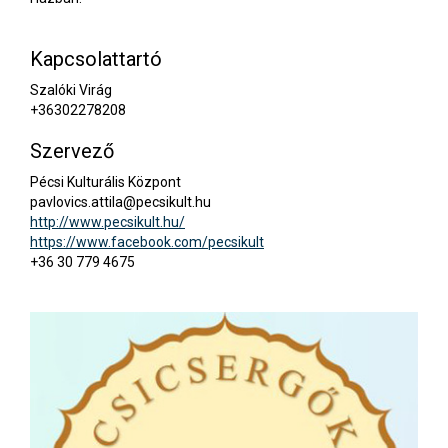
Kapcsolattartó
Szalóki Virág
+36302278208
Szervező
Pécsi Kulturális Központ
pavlovics.attila@pecsikult.hu
http://www.pecsikult.hu/
https://www.facebook.com/pecsikult
+36 30 779 4675