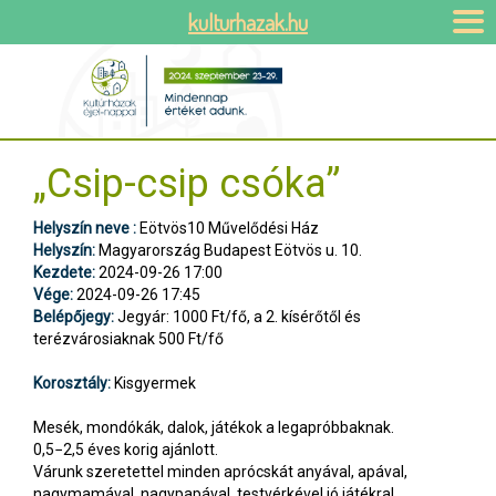
kulturhazak.hu
„Csip-csip csóka”
Helyszín neve :
Eötvös10 Művelődési Ház
Helyszín:
Magyarország Budapest Eötvös u. 10.
Kezdete:
2024-09-26 17:00
Vége:
2024-09-26 17:45
Belépőjegy:
Jegyár: 1000 Ft/fő, a 2. kísérőtől és
terézvárosiaknak 500 Ft/fő
Korosztály:
Kisgyermek
Mesék, mondókák, dalok, játékok a legapróbbaknak.
0,5−2,5 éves korig ajánlott.
Várunk szeretettel minden aprócskát anyával, apával,
nagymamával, nagypapával, testvérkével jó játékra!