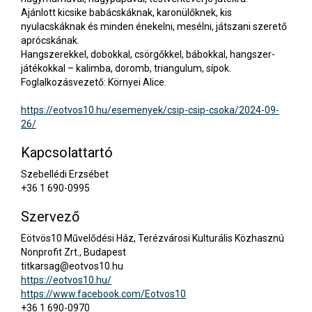
Ajánlott kicsike babácskáknak, karonülőknek, kis
nyulacskáknak és minden énekelni, mesélni, játszani szerető
aprócskának.
Hangszerekkel, dobokkal, csörgőkkel, bábokkal, hangszer-
játékokkal – kalimba, doromb, triangulum, sípok.
Foglalkozásvezető: Környei Alice.
https://eotvos10.hu/esemenyek/csip-csip-csoka/2024-09-
26/
Kapcsolattartó
Szebellédi Erzsébet
+36 1 690-0995
Szervező
Eötvös10 Művelődési Ház, Terézvárosi Kulturális Közhasznú
Nonprofit Zrt., Budapest
titkarsag@eotvos10.hu
https://eotvos10.hu/
https://www.facebook.com/Eotvos10
+36 1 690-0970