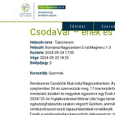
Főoldal
Szerv
CsodaVár – ének és j
Helyszín neve :
Tükörterem
Helyszín:
Románia Nagyszeben G-ral Magheru 1-3.
Kezdete:
2024-09-24 17:00
Vége:
2024-09-23 18:25
Belépőjegy:
0
Korosztály:
Gyermek
Rendszeres CsodaVár Klub indul Nagyszebenben. Az 
szeptember 24-én szervezzük meg, 17 órai kezdette
mindenkit, kicsiket és nagyokat egyszerre egy Ének é
2024/’25-ös foglalkozásokat Molnár Lilla fogja tarta
egészségfejlesztés szakon végzett Győrben, animá
rendezvényszervezői tapasztalatokkal rendelkezik.
Egyéb a rendezvényhez kapcsolódó dokumentum:
H