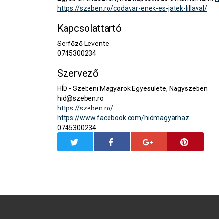
https://szeben.ro/codavar-enek-es-jatek-lillaval/
Kapcsolattartó
Serfőző Levente
0745300234
Szervező
HÍD - Szebeni Magyarok Egyesülete, Nagyszeben
hid@szeben.ro
https://szeben.ro/
https://www.facebook.com/hidmagyarhaz
0745300234