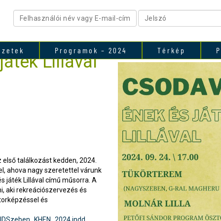
ezetek
Programok – 2024
Térkép
P
áték Lillával
első találkozást kedden, 2024.
l, ahova nagy szeretettel várunk
s játék Lillával című műsorra. A
ni, aki rekreációszervezés és
torképzéssel és
IDSzeben_KHEN_2024.indd