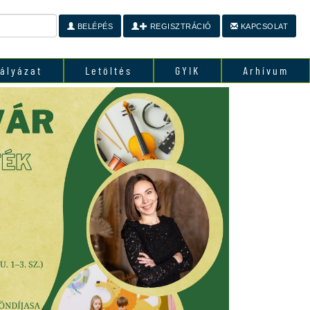
BELÉPÉS
REGISZTRÁCIÓ
KAPCSOLAT
ályázat
Letöltés
GYIK
Arhívum