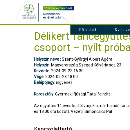
Főoldal
Szerv
Délikert Táncegyütt
csoport – nyílt prób
Helyszín neve :
Szent-Györgyi Albert Agóra
Helyszín:
Magyarország Szeged Kálvária sgt. 23.
Kezdete:
2024-09-23 16:30
Vége:
2024-09-23 18:00
Belépőjegy:
ingyenes
Korosztály:
Gyermek Ifjúsági Fiatal felnőtt
Az együttes 14 éves kortól várjuk a már haladó tánc
és 18:00 óra között. Vezeti: Simoncsics Pál
Kapcsolattartó