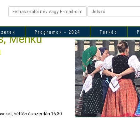
ezetek
Programok – 2024
Térkép
P
es, Ménkű
a
osokat, hétfőn és szerdán 16:30