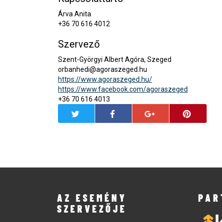
Árva Anita
+36 70 616 4012
Szervező
Szent-Györgyi Albert Agóra, Szeged
orbanhedi@agoraszeged.hu
https://www.agoraszeged.hu/
https://www.facebook.com/agoraszeged
+36 70 616 4013
AZ ESEMÉNY
PAR
SZERVEZŐJE