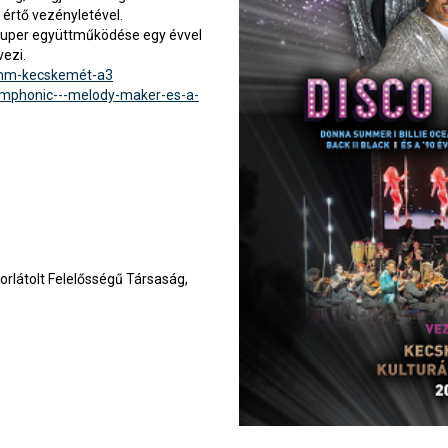
értő vezényletével.
zuper együttműködése egy évvel
vezi.
m-kecskemét-a3
symphonic---melody-maker-es-a-
Korlátolt Felelősségű Társaság,