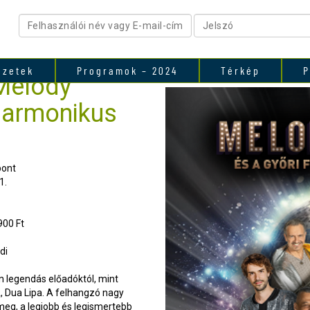
ezetek
Programok – 2024
Térkép
P
Melody
lharmonikus
pont
1.
900 Ft
di
n legendás előadóktól, mint
 Dua Lipa. A felhangzó nagy
eg, a legjobb és legismertebb