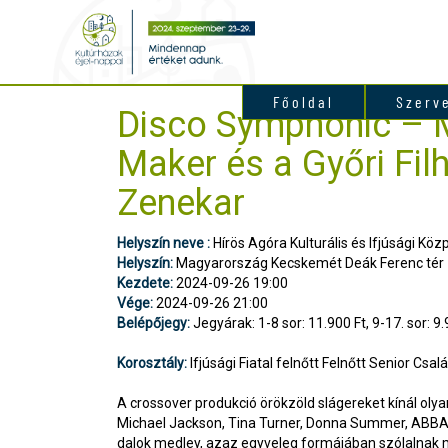
Főoldal
Szerv
Disco Symphonic – 
Maker és a Győri Fi
Zenekar
Helyszín neve :
Hírös Agóra Kulturális és Ifjúsági Köz
Helyszín:
Magyarország Kecskemét Deák Ferenc tér 
Kezdete:
2024-09-26 19:00
Vége:
2024-09-26 21:00
Belépőjegy:
Jegyárak: 1-8 sor: 11.900 Ft, 9-17. sor: 9.
Korosztály:
Ifjúsági Fiatal felnőtt Felnőtt Senior Csalá
A crossover produkció örökzöld slágereket kínál olya
Michael Jackson, Tina Turner, Donna Summer, ABBA,
dalok medley, azaz egyveleg formájában szólalnak m