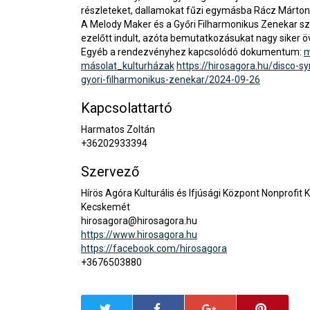
részleteket, dallamokat fűzi egymásba Rácz Márton 
A Melody Maker és a Győri Filharmonikus Zenekar s
ezelőtt indult, azóta bemutatkozásukat nagy siker ö
Egyéb a rendezvényhez kapcsolódó dokumentum:
m
másolat_kulturházak
https://hirosagora.hu/disco-
gyori-filharmonikus-zenekar/2024-09-26
Kapcsolattartó
Harmatos Zoltán
+36202933394
Szervező
Hírös Agóra Kulturális és Ifjúsági Központ Nonprofit 
Kecskemét
hirosagora@hirosagora.hu
https://www.hirosagora.hu
https://facebook.com/hirosagora
+3676503880