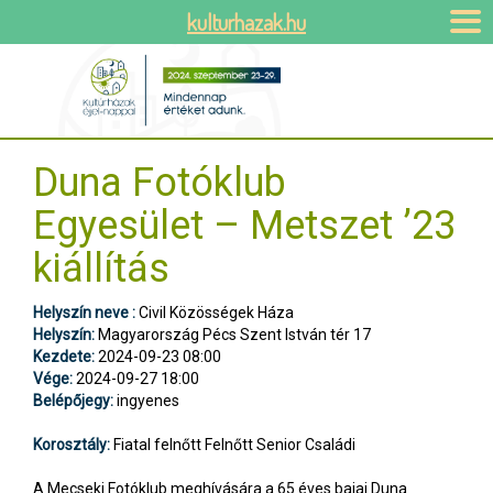
kulturhazak.hu
Duna Fotóklub
Egyesület – Metszet ’23
kiállítás
Helyszín neve :
Civil Közösségek Háza
Helyszín:
Magyarország Pécs Szent István tér 17
Kezdete:
2024-09-23 08:00
Vége:
2024-09-27 18:00
Belépőjegy:
ingyenes
Korosztály:
Fiatal felnőtt Felnőtt Senior Családi
A Mecseki Fotóklub meghívására a 65 éves bajai Duna