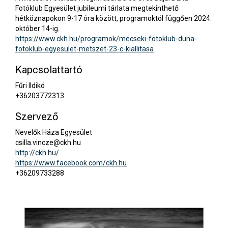
Fotóklub Egyesület jubileumi tárlata megtekinthető
hétköznapokon 9-17 óra között, programoktól függően 2024.
október 14-ig.
https://www.ckh.hu/programok/mecseki-fotoklub-duna-
fotoklub-egyesulet-metszet-23-c-kiallitasa
Kapcsolattartó
Fűri Ildikó
+36203772313
Szervező
Nevelők Háza Egyesület
csilla.vincze@ckh.hu
http://ckh.hu/
https://www.facebook.com/ckh.hu
+36209733288