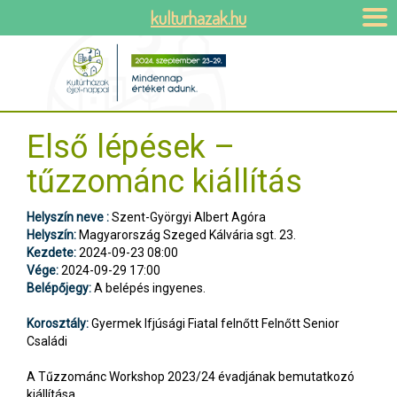
kulturhazak.hu
Első lépések –
tűzzománc kiállítás
Helyszín neve :
Szent-Györgyi Albert Agóra
Helyszín:
Magyarország Szeged Kálvária sgt. 23.
Kezdete:
2024-09-23 08:00
Vége:
2024-09-29 17:00
Belépőjegy:
A belépés ingyenes.
Korosztály:
Gyermek Ifjúsági Fiatal felnőtt Felnőtt Senior
Családi
A Tűzzománc Workshop 2023/24 évadjának bemutatkozó
kiállítása.