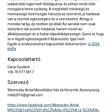
sokkal több ingert kell feldolgoznia, és ehhez minél több
mozgásra lenne szükség. A megfelelő minőségű és
mennyiségű testmozgás fokozza az izomerőt, jó hatással
van a csontok egészségére és a szervezetre. Ahogy a
mondás tartja, ép testben ép lélek! Az aerobik nem csak
testünkre van pozitív hatással, hanem növeli az
állóképességet és a fizikai teljesítőképességet. Gyere el, hogy
te is tegyél egészségedért! Klubvezető: Igaz Ivett
Egyéb a rendezvényhez kapcsolódó dokumentum:
új 2024.
KHÉN
Kapcsolattartó
Danyi Gyuláné
+36 70 977 5817
Szervező
Wesniczky Antal Művelődési Ház és Könyvtár, Besenyszög
mildi2016@gmail.com
https://www.facebook.com/Wesniczky-Antal-
M%C5%B1vel%C5%91d%C3%A9si-H%C3%A1z-%C3%A9s-