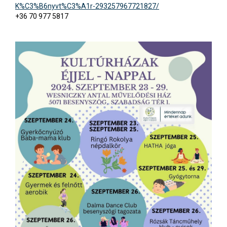
K%C3%B6nyvt%C3%A1r-293257967721827/
+36 70 977 5817