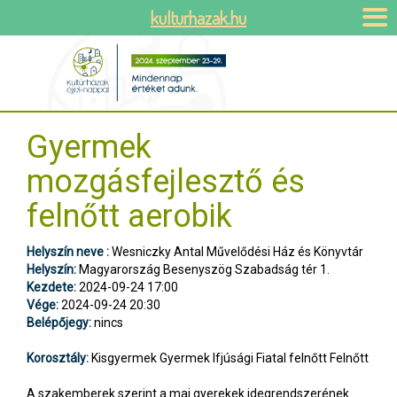
kulturhazak.hu
Gyermek
mozgásfejlesztő és
felnőtt aerobik
Helyszín neve :
Wesniczky Antal Művelődési Ház és Könyvtár
Helyszín:
Magyarország Besenyszög Szabadság tér 1.
Kezdete:
2024-09-24 17:00
Vége:
2024-09-24 20:30
Belépőjegy:
nincs
Korosztály:
Kisgyermek Gyermek Ifjúsági Fiatal felnőtt Felnőtt
A szakemberek szerint a mai gyerekek idegrendszerének