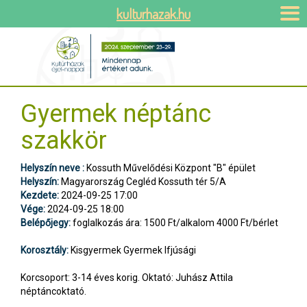
kulturhazak.hu
Gyermek néptánc
szakkör
Helyszín neve :
Kossuth Művelődési Központ "B" épület
Helyszín:
Magyarország Cegléd Kossuth tér 5/A
Kezdete:
2024-09-25 17:00
Vége:
2024-09-25 18:00
Belépőjegy:
foglalkozás ára: 1500 Ft/alkalom 4000 Ft/bérlet
Korosztály:
Kisgyermek Gyermek Ifjúsági
Korcsoport: 3-14 éves korig. Oktató: Juhász Attila
néptáncoktató.