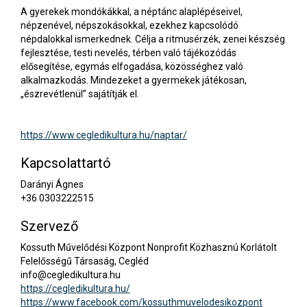
A gyerekek mondókákkal, a néptánc alaplépéseivel,
népzenével, népszokásokkal, ezekhez kapcsolódó
népdalokkal ismerkednek. Célja a ritmusérzék, zenei készség
fejlesztése, testi nevelés, térben való tájékozódás
elősegítése, egymás elfogadása, közösséghez való
alkalmazkodás. Mindezeket a gyermekek játékosan,
„észrevétlenül” sajátítják el.
https://www.cegledikultura.hu/naptar/
Kapcsolattartó
Darányi Ágnes
+36 0303222515
Szervező
Kossuth Művelődési Központ Nonprofit Közhasznú Korlátolt
Felelősségű Társaság, Cegléd
info@cegledikultura.hu
https://cegledikultura.hu/
https://www.facebook.com/kossuthmuvelodesikozpont