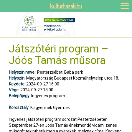
kulturhazak.hu
Játszótéri program –
Jóós Tamás műsora
Helyszín neve :
Pesterzsébet, Baba park
Helyszín:
Magyarország Budapest Közműhelytelep utca 18.
Kezdete:
2024-09-27 16:00
Vége:
2024-09-27 18:00
Belépőjegy:
Ingyenes program.
Korosztály:
Kisgyermek Gyermek
Ingyenes játszótéri program sorozat Pesterzsébeten.
Szeptember 27-én Joós Tamás énekmondó vidám, zenés
műsorát tekinthetik meg a gyerekek, melynek címe: Kedvenc