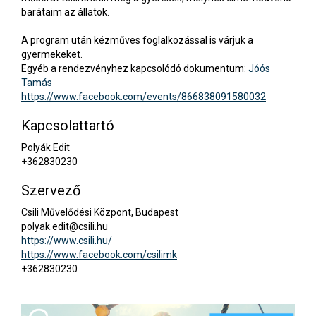
barátaim az állatok.
A program után kézműves foglalkozással is várjuk a
gyermekeket.
Egyéb a rendezvényhez kapcsolódó dokumentum:
Jóós
Tamás
https://www.facebook.com/events/866838091580032
Kapcsolattartó
Polyák Edit
+362830230
Szervező
Csili Művelődési Központ, Budapest
polyak.edit@csili.hu
https://www.csili.hu/
https://www.facebook.com/csilimk
+362830230