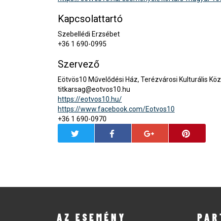
Kapcsolattartó
Szebellédi Erzsébet
+36 1 690-0995
Szervező
Eötvös10 Művelődési Ház, Terézvárosi Kulturális Köz
titkarsag@eotvos10.hu
https://eotvos10.hu/
https://www.facebook.com/Eotvos10
+36 1 690-0970
AZ ESEMÉNY
PAR