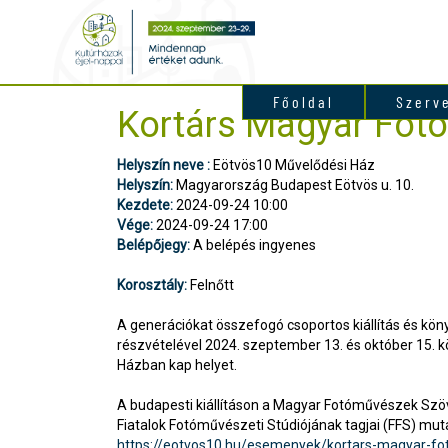
Főoldal
Szerv
Kortárs Magyar Foto
Helyszín neve :
Eötvös10 Művelődési Ház
Helyszín:
Magyarország Budapest Eötvös u. 10.
Kezdete:
2024-09-24 10:00
Vége:
2024-09-24 17:00
Belépőjegy:
A belépés ingyenes
Korosztály:
Felnőtt
A generációkat összefogó csoportos kiállítás és kö
részvételével 2024. szeptember 13. és október 15. 
Házban kap helyet.
A budapesti kiállításon a Magyar Fotóművészek Szö
Fiatalok Fotóművészeti Stúdiójának tagjai (FFS) mut
https://eotvos10.hu/esemenyek/kortars-magyar-fo