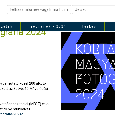
ezetek
Programok – 2024
Térkép
P
gráfia 2024
nyvbemutató közel 200 alkotó
között az Eötvös10 Művelődési
vetségének tagjai (MFSZ) és a
atják be munkáikat.
tografia-2024/