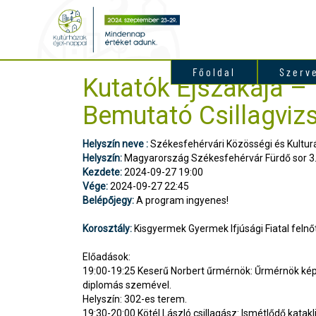
Főoldal
Szerv
Kutatók Éjszakája – 
Bemutató Csillagviz
Helyszín neve :
Székesfehérvári Közösségi és Kultur
Helyszín:
Magyarország Székesfehérvár Fürdő sor 3
Kezdete:
2024-09-27 19:00
Vége:
2024-09-27 22:45
Belépőjegy:
A program ingyenes!
Korosztály:
Kisgyermek Gyermek Ifjúsági Fiatal felnőt
Előadások:
19:00-19:25 Keserű Norbert űrmérnök: Űrmérnök ké
diplomás szemével.
Helyszín: 302-es terem.
19:30-20:00 Kötél László csillagász: Ismétlődő katak