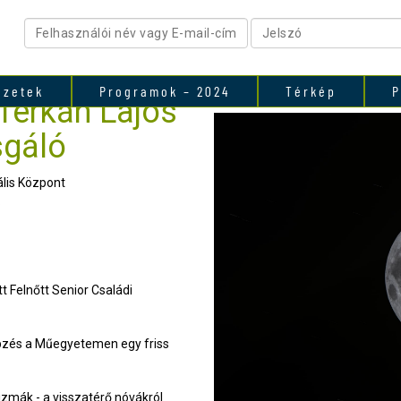
ezetek
Programok – 2024
Térkép
P
Terkán Lajos
sgáló
ális Központ
.
t Felnőtt Senior Családi
pzés a Műegyetemen egy friss
lizmák - a visszatérő nóvákról