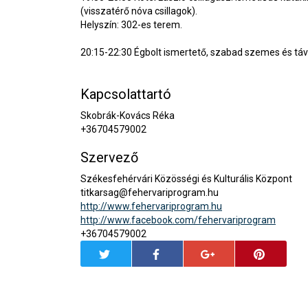
(visszatérő nóva csillagok).
Helyszín: 302-es terem.
20:15-22:30 Égbolt ismertető, szabad szemes és tá
Kapcsolattartó
Skobrák-Kovács Réka
+36704579002
Szervező
Székesfehérvári Közösségi és Kulturális Központ
titkarsag@fehervariprogram.hu
http://www.fehervariprogram.hu
http://www.facebook.com/fehervariprogram
+36704579002