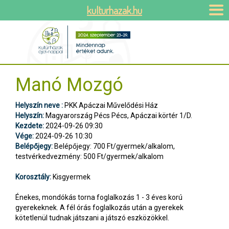
kulturhazak.hu
Manó Mozgó
Helyszín neve :
PKK Apáczai Művelődési Ház
Helyszín:
Magyarország Pécs Pécs, Apáczai körtér 1/D.
Kezdete:
2024-09-26 09:30
Vége:
2024-09-26 10:30
Belépőjegy:
Belépőjegy: 700 Ft/gyermek/alkalom,
testvérkedvezmény: 500 Ft/gyermek/alkalom
Korosztály:
Kisgyermek
Énekes, mondókás torna foglalkozás 1 - 3 éves korú
gyerekeknek. A fél órás foglalkozás után a gyerekek
kötetlenül tudnak játszani a játszó eszközökkel.