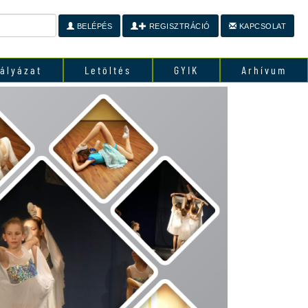
BELÉPÉS
REGISZTRÁCIÓ
KAPCSOLAT
ályázat
Letöltés
GYIK
Arhívum