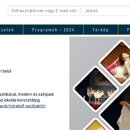
ezetek
Programok – 2024
Térkép
P
 belül
asztikával, modern és színpadi
 iskolás korosztályig.
sok/mirabell-jazzbalett/