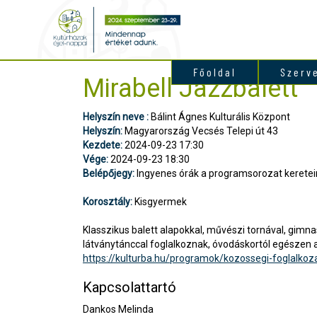
Főoldal
Szerv
Mirabell Jazzbalett
Helyszín neve :
Bálint Ágnes Kulturális Központ
Helyszín:
Magyarország Vecsés Telepi út 43
Kezdete:
2024-09-23 17:30
Vége:
2024-09-23 18:30
Belépőjegy:
Ingyenes órák a programsorozat keretein
Korosztály:
Kisgyermek
Klasszikus balett alapokkal, művészi tornával, gimn
látványtánccal foglalkoznak, óvodáskortól egészen az
https://kulturba.hu/programok/kozossegi-foglalkoza
Kapcsolattartó
Dankos Melinda