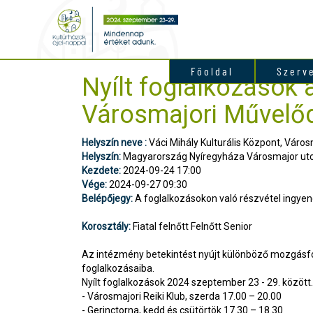
Főoldal
Szerv
Nyílt foglalkozások 
Városmajori Művelő
Helyszín neve :
Váci Mihály Kulturális Központ, Váro
Helyszín:
Magyarország Nyíregyháza Városmajor utc
Kezdete:
2024-09-24 17:00
Vége:
2024-09-27 09:30
Belépőjegy:
A foglalkozásokon való részvétel ingyen
Korosztály:
Fiatal felnőtt Felnőtt Senior
Az intézmény betekintést nyújt különböző mozgás
foglalkozásaiba.
Nyílt foglalkozások 2024 szeptember 23 - 29. között.
- Városmajori Reiki Klub, szerda 17.00 – 20.00
- Gerinctorna, kedd és csütörtök 17.30 – 18.30