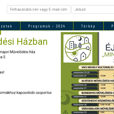
ezetek
Programok – 2024
Térkép
P
a
dési Házban
smajori Művelődési Ház
a 5.
es!
formákhoz kapcsolódó csoportos