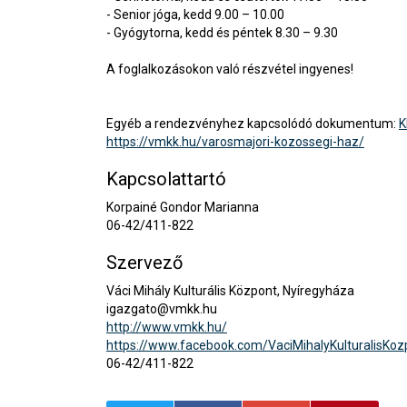
- Senior jóga, kedd 9.00 – 10.00
- Gyógytorna, kedd és péntek 8.30 – 9.30
A foglalkozásokon való részvétel ingyenes!
Egyéb a rendezvényhez kapcsolódó dokumentum:
K
https://vmkk.hu/varosmajori-kozossegi-haz/
Kapcsolattartó
Korpainé Gondor Marianna
06-42/411-822
Szervező
Váci Mihály Kulturális Központ, Nyíregyháza
igazgato@vmkk.hu
http://www.vmkk.hu/
https://www.facebook.com/VaciMihalyKulturalisKoz
06-42/411-822