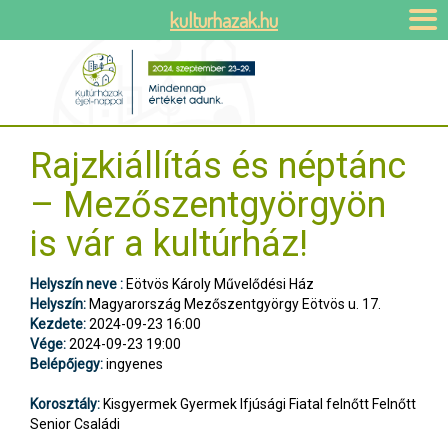
kulturhazak.hu
Rajzkiállítás és néptánc
– Mezőszentgyörgyön
is vár a kultúrház!
Helyszín neve :
Eötvös Károly Művelődési Ház
Helyszín:
Magyarország Mezőszentgyörgy Eötvös u. 17.
Kezdete:
2024-09-23 16:00
Vége:
2024-09-23 19:00
Belépőjegy:
ingyenes
Korosztály:
Kisgyermek Gyermek Ifjúsági Fiatal felnőtt Felnőtt
Senior Családi