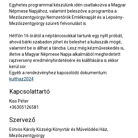
Egyhetes programmal készülünk idén csatlakozva a Magyar
Népmese Napjához, valamint beleszőve a programba a
Mezőszentgyörgyi Nemzetőrök Emléknapját és a Lepsény-
Mezőszentgyörgy szüreti felvonulást is.
Hétfőn 16 órától a néptáncosokkal tartunk egy nyílt próbát,
ahová bárki szabadon jöhet és beleshet a kulisszák mögé,
valamint be is állhat a táncba. Lesz még kézműveskedés is,
illetve a Magyar Népmese Napja alkalmából meghirdetett
rajzverseny eredményhirdetésére és kiállítására is ekkor
kerül sor.
Egyéb a rendezvényhez kapcsolódó dokumentum:
kulthaz2024
Kapcsolattartó
Kiss Péter
+36305126581
Szervező
Eötvös Károly Községi Könyvtár és Művelődési Ház,
Mezőszentgyörgy