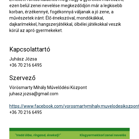
ezen belül zenei nevelése megkezdődjön már a legkisebb
korban, érzékennyé, fogékonnyá váljanak a jó zene, a
művészetek iránt. Élő énekszóval, mondókákkal,
dajkarímekkel, hangszerjátékkal, ölbélei játékokkal veszik
körül az apró gyermekeket.
Kapcsolattartó
Juhász Józsa
+36 70 216 6495
Szervező
Vörösmarty Mihály Művelődési Központ
juhasz.jozsa@gmail.com
https://www.facebook.com/vorosmartymihaly.muvelodesikozpon
+36 70 216 6495