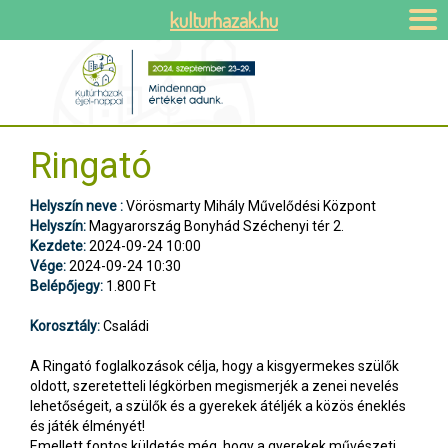
kulturhazak.hu
Ringató
Helyszín neve :
Vörösmarty Mihály Művelődési Központ
Helyszín:
Magyarország Bonyhád Széchenyi tér 2.
Kezdete:
2024-09-24 10:00
Vége:
2024-09-24 10:30
Belépőjegy:
1.800 Ft
Korosztály:
Családi
A Ringató foglalkozások célja, hogy a kisgyermekes szülők
oldott, szeretetteli légkörben megismerjék a zenei nevelés
lehetőségeit, a szülők és a gyerekek átéljék a közös éneklés
és játék élményét!
Emellett fontos küldetés még, hogy a gyerekek művészeti,