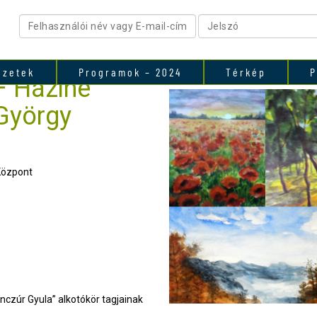
ezetek
Programok – 2024
Térkép
P
– Háziné
 György
Központ
nczúr Gyula” alkotókör tagjainak