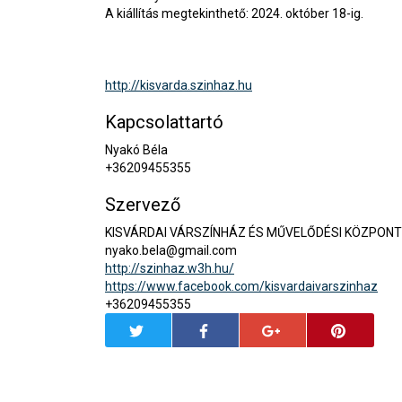
A kiállítás megtekinthető: 2024. október 18-ig.
http://kisvarda.szinhaz.hu
Kapcsolattartó
Nyakó Béla
+36209455355
Szervező
KISVÁRDAI VÁRSZÍNHÁZ ÉS MŰVELŐDÉSI KÖZPONT
nyako.bela@gmail.com
http://szinhaz.w3h.hu/
https://www.facebook.com/kisvardaivarszinhaz
+36209455355