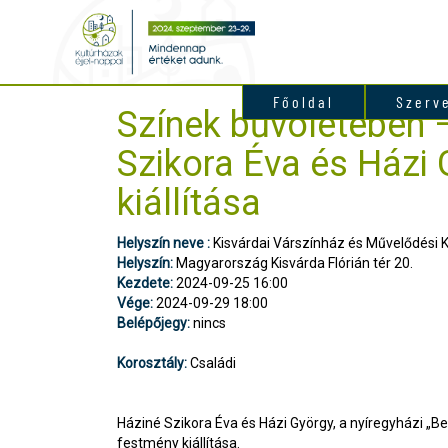
Főoldal
Szerv
Színek bűvöletében 
Szikora Éva és Házi
kiállítása
Helyszín neve :
Kisvárdai Várszínház és Művelődési 
Helyszín:
Magyarország Kisvárda Flórián tér 20.
Kezdete:
2024-09-25 16:00
Vége:
2024-09-29 18:00
Belépőjegy:
nincs
Korosztály:
Családi
Háziné Szikora Éva és Házi György, a nyíregyházi „Be
festmény kiállítása.