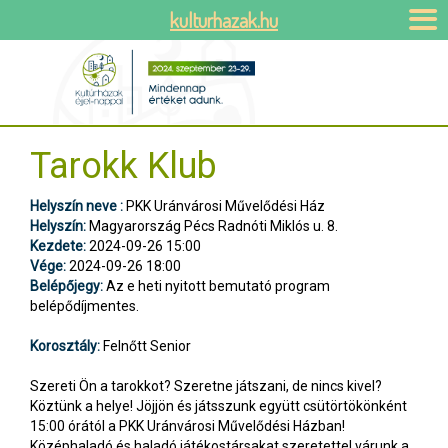
kulturhazak.hu
Tarokk Klub
Helyszín neve :
PKK Uránvárosi Művelődési Ház
Helyszín:
Magyarország Pécs Radnóti Miklós u. 8.
Kezdete:
2024-09-26 15:00
Vége:
2024-09-26 18:00
Belépőjegy:
Az e heti nyitott bemutató program
belépődíjmentes.
Korosztály:
Felnőtt Senior
Szereti Ön a tarokkot? Szeretne játszani, de nincs kivel?
Köztünk a helye! Jöjjön és játsszunk együtt csütörtökönként
15:00 órától a PKK Uránvárosi Művelődési Házban!
Középhaladó és haladó játékostársakat szeretettel várunk a