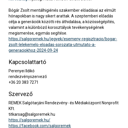
Bógár Zsolt mentálhigiénés szakember előadásai az elmúlt
hónapokban is nagy sikert arattak. A szeptemberi előadás
célja a generációk közötti rés áthidalása, a közösségépítés,
valamint a különböző korosztályok tevékenységének
megismerése, egymás segítése.
https://salgoremek.hu/jegyek/esemeny-regisztracio/bogar-
zsolt-lelekemelo-eloadas-sorozata-utmutato-a-
generaciokhoz-2024-09-24
Kapcsolattartó
Perenyei Ildikó
rendezvényszervező
+36 20 383 7271
Szervező
REMEK Salgótarjáni Rendezvény- és Médiaközpont Nonprofit
Kft.
titkarsag@salgoremek.hu
https://salgoremek.hu/
https://facebook.com/salgoremek