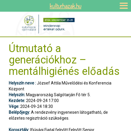
kulturhazak.hu
Útmutató a
generációkhoz –
mentálhigiénés előadás
Helyszín neve :
József Attila Művelődési és Konferencia
Központ
Helyszín:
Magyarország Salgótarján Fő tér 5.
Kezdete:
2024-09-24 17:00
Vége:
2024-09-24 18:30
Belépőjegy:
A rendezvény ingyenesen látogatható, de
előzetes regisztráció szükséges.
Korosztály:
Ifjúsági Fiatal felnőtt Felnőtt Senior