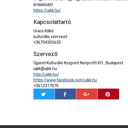
érdeklődőt.
https://ujkk.hu/
Kapcsolattartó
Uracs Ildikó
kulturális szervező
+36704305635
Szervező
Újpesti Kulturális Központ Nonprofit Kft., Budapest
ujkk@ujkk.hu
http://ujkk.hu/
https://www.facebook.com/ujkk.hu
+3612317070