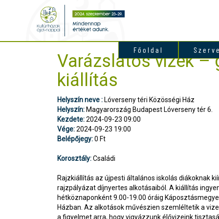
Főoldal
Szerv
Varázslatos vizek –
kiállítás
Helyszín neve :
Lóverseny téri Közösségi Ház
Helyszín:
Magyarország Budapest Lóverseny tér 6.
Kezdete:
2024-09-23 09:00
Vége:
2024-09-23 19:00
Belépőjegy:
0 Ft
Korosztály:
Családi
Rajzkiállítás az újpesti általános iskolás diákoknak k
rajzpályázat díjnyertes alkotásaiból. A kiállítás ing
hétköznaponként 9.00-19.00 óráig Káposztásmegyer
Házban. Az alkotások művészien szemléltetik a vizek 
a figyelmet arra, hogy vigyázzunk élővizeink tiszta