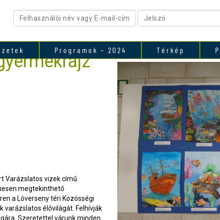
ezetek
Programok – 2024
Térkép
P
 gyermekrajz
iírt Varázslatos vizek című
yenesen megtekinthető
en a Lóverseny téri Közösségi
varázslatos élővilágát. Felhívják
ságára. Szeretettel várunk minden