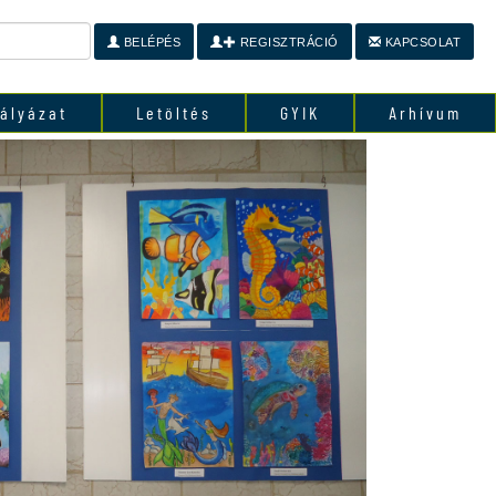
BELÉPÉS
REGISZTRÁCIÓ
KAPCSOLAT
ályázat
Letöltés
GYIK
Arhívum