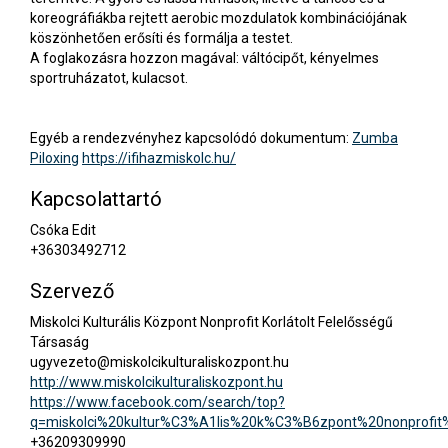
koreográfiákba rejtett aerobic mozdulatok kombinációjának
köszönhetően erősíti és formálja a testet.
A foglakozásra hozzon magával: váltócipőt, kényelmes
sportruházatot, kulacsot.
Egyéb a rendezvényhez kapcsolódó dokumentum:
Zumba
Piloxing
https://ifihazmiskolc.hu/
Kapcsolattartó
Csóka Edit
+36303492712
Szervező
Miskolci Kulturális Központ Nonprofit Korlátolt Felelősségű
Társaság
ugyvezeto@miskolcikulturaliskozpont.hu
http://www.miskolcikulturaliskozpont.hu
https://www.facebook.com/search/top?
q=miskolci%20kultur%C3%A1lis%20k%C3%B6zpont%20nonprofit
+36209309990