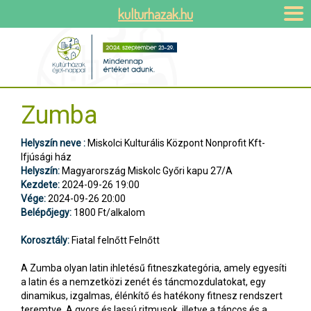
kulturhazak.hu
Zumba
Helyszín neve :
Miskolci Kulturális Központ Nonprofit Kft-
Ifjúsági ház
Helyszín:
Magyarország Miskolc Győri kapu 27/A
Kezdete:
2024-09-26 19:00
Vége:
2024-09-26 20:00
Belépőjegy:
1800 Ft/alkalom
Korosztály:
Fiatal felnőtt Felnőtt
A Zumba olyan latin ihletésű fitneszkategória, amely egyesíti
a latin és a nemzetközi zenét és táncmozdulatokat, egy
dinamikus, izgalmas, élénkítő és hatékony fitnesz rendszert
teremtve. A gyors és lassú ritmusok, illetve a táncos és a