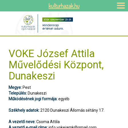
kulturhazak.hu
VOKE József Attila
Művelődési Központ,
Dunakeszi
Megye:
Pest
Település:
Dunakeszi
Működésének jogi formája:
egyéb
Székhely adatok:
2120 Dunakeszi Állomás sétány 17.
A vezető neve:
Csoma Attila
A vezető e-mail címe:
info.vokejamk@gmail.com