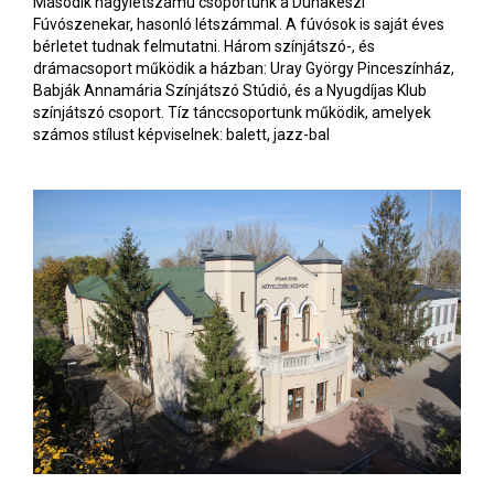
Második nagylétszámú csoportunk a Dunakeszi
Fúvószenekar, hasonló létszámmal. A fúvósok is saját éves
bérletet tudnak felmutatni. Három színjátszó-, és
drámacsoport működik a házban: Uray György Pinceszínház,
Babják Annamária Színjátszó Stúdió, és a Nyugdíjas Klub
színjátszó csoport. Tíz tánccsoportunk működik, amelyek
számos stílust képviselnek: balett, jazz-bal