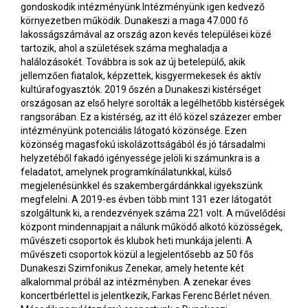
gondoskodik intézményünk.Intézményünk igen kedvező
környezetben működik. Dunakeszi a maga 47.000 fő
lakosságszámával az ország azon kevés települései közé
tartozik, ahol a születések száma meghaladja a
halálozásokét. Továbbra is sok az új betelepülő, akik
jellemzően fiatalok, képzettek, kisgyermekesek és aktív
kultúrafogyasztók. 2019 őszén a Dunakeszi kistérséget
országosan az első helyre sorolták a legélhetőbb kistérségek
rangsorában. Ez a kistérség, az itt élő közel százezer ember
intézményünk potenciális látogató közönsége. Ezen
közönség magasfokú iskolázottságából és jó társadalmi
helyzetéből fakadó igényessége jelöli ki számunkra is a
feladatot, amelynek programkínálatunkkal, külső
megjelenésünkkel és szakembergárdánkkal igyekszünk
megfelelni. A 2019-es évben több mint 131 ezer látogatót
szolgáltunk ki, a rendezvények száma 221 volt. A művelődési
központ mindennapjait a nálunk működő alkotó közösségek,
művészeti csoportok és klubok heti munkája jelenti. A
művészeti csoportok közül a legjelentősebb az 50 fős
Dunakeszi Szimfonikus Zenekar, amely hetente két
alkalommal próbál az intézményben. A zenekar éves
koncertbérlettel is jelentkezik, Farkas Ferenc Bérlet néven.