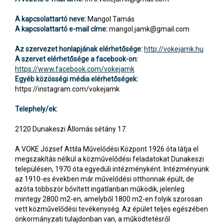
A kapcsolattartó neve:
Mangol Tamás
A kapcsolattartó e-mail címe:
mangol.jamk@gmail.com
Az szervezet honlapjának elérhetősége:
http://vokejamk.hu
A szervet elérhetősége a facebook-on:
https://www.facebook.com/vokejamk
Egyéb közösségi média elérhetőségek:
https://instagram.com/vokejamk
Telephely/ek:
2120 Dunakeszi Állomás sétány 17.
A VOKE József Attila Művelődési Központ 1926 óta látja el
megszakítás nélkül a közművelődési feladatokat Dunakeszi
településen, 1970 óta egyedüli intézményként. Intézményünk
az 1910-es években már művelődési otthonnak épült, de
azóta többször bővített ingatlanban működik, jelenleg
mintegy 2800 m2-en, amelyből 1800 m2-en folyik szorosan
vett közművelődési tevékenység. Az épület teljes egészében
önkormányzati tulajdonban van, a működtetésről