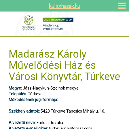
kulturhazak.hu
Madarász Károly
Művelődési Ház és
Városi Könyvtár, Túrkeve
Megye:
Jász-Nagykun-Szolnok megye
Település:
Túrkeve
Működésének jogi formája:
Székhely adatok:
5420 Túrkeve Táncsics Mihály u. 16.
A vezető neve:
Farkas Rozália
A vezető e-mail címe:
turkevemik@gmail.com