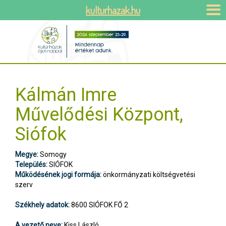
kulturhazak.hu
Kálmán Imre
Művelődési Központ,
Siófok
Megye:
Somogy
Település:
SIÓFOK
Működésének jogi formája:
önkormányzati költségvetési
szerv
Székhely adatok:
8600 SIÓFOK FŐ 2
A vezető neve:
Kiss László