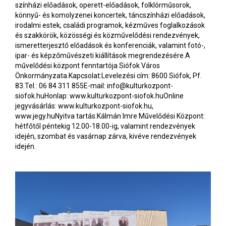
színházi előadások, operett-előadások, folklórműsorok,
könnyű- és komolyzenei koncertek, táncszínházi előadások,
irodalmi estek, családi programok, kézműves foglalkozások
és szakkörök, közösségi és közművelődési rendezvények,
ismeretterjesztő előadások és konferenciák, valamint fotó-,
ipar- és képzőművészeti kiállítások megrendezésére.A
művelődési központ fenntartója Siófok Város
Önkormányzata.Kapcsolat:Levelezési cím: 8600 Siófok, Pf.
83.Tel.: 06 84 311 855E-mail:
info@kulturkozpont-
siofok.huHonlap
: www.kulturkozpont-siofok.huOnline
jegyvásárlás: www.kulturkozpont-siofok.hu,
www.jegy.huNyitva tartás:Kálmán Imre Művelődési Központ:
hétfőtől péntekig 12.00-18.00-ig, valamint rendezvények
idején, szombat és vasárnap zárva, kivéve rendezvények
idején.