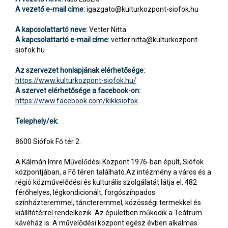
A vezető e-mail címe:
igazgato@kulturkozpont-siofok.hu
A kapcsolattartó neve:
Vetter Nitta
A kapcsolattartó e-mail címe:
vetter.nitta@kulturkozpont-
siofok.hu
Az szervezet honlapjának elérhetősége:
https://www.kulturkozpont-siofok.hu/
A szervet elérhetősége a facebook-on:
https://www.facebook.com/kikksiofok
Telephely/ek:
8600 Siófok Fő tér 2.
A Kálmán Imre Művelődési Központ 1976-ban épült, Siófok
központjában, a Fő téren található.Az intézmény a város és a
régió közművelődési és kulturális szolgálatát látja el. 482
férőhelyes, légkondicionált, forgószínpados
színházteremmel, táncteremmel, közösségi termekkel és
kiállítótérrel rendelkezik. Az épületben működik a Teátrum
kávéház is. A művelődési központ egész évben alkalmas