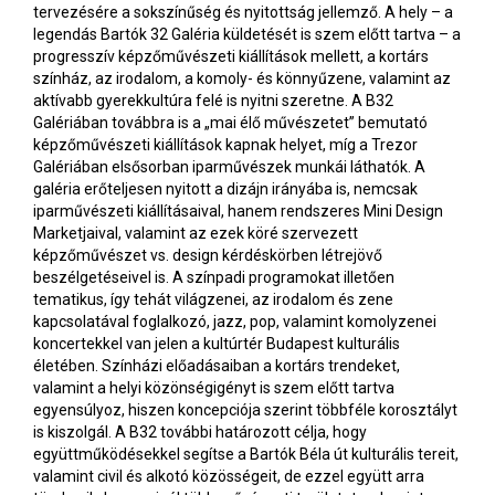
tervezésére a sokszínűség és nyitottság jellemző. A hely – a
legendás Bartók 32 Galéria küldetését is szem előtt tartva – a
progresszív képzőművészeti kiállítások mellett, a kortárs
színház, az irodalom, a komoly- és könnyűzene, valamint az
aktívabb gyerekkultúra felé is nyitni szeretne. A B32
Galériában továbbra is a „mai élő művészetet” bemutató
képzőművészeti kiállítások kapnak helyet, míg a Trezor
Galériában elsősorban iparművészek munkái láthatók. A
galéria erőteljesen nyitott a dizájn irányába is, nemcsak
iparművészeti kiállításaival, hanem rendszeres Mini Design
Marketjaival, valamint az ezek köré szervezett
képzőművészet vs. design kérdéskörben létrejövő
beszélgetéseivel is. A színpadi programokat illetően
tematikus, így tehát világzenei, az irodalom és zene
kapcsolatával foglalkozó, jazz, pop, valamint komolyzenei
koncertekkel van jelen a kultúrtér Budapest kulturális
életében. Színházi előadásaiban a kortárs trendeket,
valamint a helyi közönségigényt is szem előtt tartva
egyensúlyoz, hiszen koncepciója szerint többféle korosztályt
is kiszolgál. A B32 további határozott célja, hogy
együttműködésekkel segítse a Bartók Béla út kulturális tereit,
valamint civil és alkotó közösségeit, de ezzel együtt arra