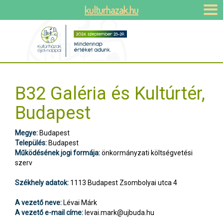
kulturhazak.hu
B32 Galéria és Kultúrtér,
Budapest
Megye:
Budapest
Település:
Budapest
Működésének jogi formája:
önkormányzati költségvetési
szerv
Székhely adatok:
1113 Budapest Zsombolyai utca 4
A vezető neve:
Lévai Márk
A vezető e-mail címe:
levai.mark@ujbuda.hu