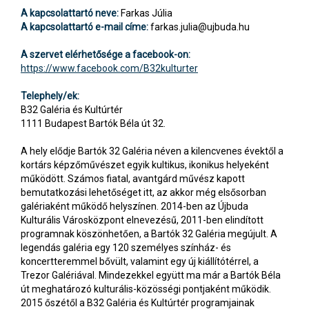
A kapcsolattartó neve:
Farkas Júlia
A kapcsolattartó e-mail címe:
farkas.julia@ujbuda.hu
A szervet elérhetősége a facebook-on:
https://www.facebook.com/B32kulturter
Telephely/ek:
B32 Galéria és Kultúrtér
1111 Budapest Bartók Béla út 32.
A hely elődje Bartók 32 Galéria néven a kilencvenes évektől a
kortárs képzőművészet egyik kultikus, ikonikus helyeként
működött. Számos fiatal, avantgárd művész kapott
bemutatkozási lehetőséget itt, az akkor még elsősorban
galériaként működő helyszínen. 2014-ben az Újbuda
Kulturális Városközpont elnevezésű, 2011-ben elindított
programnak köszönhetően, a Bartók 32 Galéria megújult. A
legendás galéria egy 120 személyes színház- és
koncertteremmel bővült, valamint egy új kiállítótérrel, a
Trezor Galériával. Mindezekkel együtt ma már a Bartók Béla
út meghatározó kulturális-közösségi pontjaként működik.
2015 őszétől a B32 Galéria és Kultúrtér programjainak