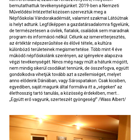
bemutathattuk tevékenységünket. 2019-ben a Nemzeti
Művelődési Intézettel közösen szerveztük meg a
Népfőiskolai Vándorakadémiát, valamint szakmai Látóútnak
is helyt adtunk. Legfőképpen a gazdatársadalomra figyelünk,
de természetesen a civilek, fiatalok, családok sem maradnak
program és információ nélkül. Célunk az ismeretterjesztés,
az értéktár népszerűsítése és élővé tétele, a kultúra
különböző területeinek megismertetése. Több mint 4 éve
működő népfőiskolánk szerényen, az igényekre alapozva
végzi tevékenységét. Nincs még nagy múlt a hátunk mögött,
nem mindig sikerül csodákat tennünk, de összefogva, együtt
gondolkodva vihetjük tovább azt a szellemiséget, melyet
anno elődeink Dániában, vagy Sárospatakon. Csak kicsiben,
egyediben, saját magunk által formálva itt a „végeken” az
élethosszig tartó tanulás, a közösség érdekében, mert…
„Együtt erő vagyunk, szerteszét gyöngeség!” /Wass Albert/