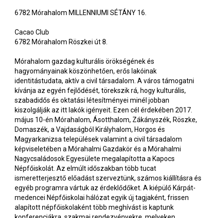
6782 Mórahalom MILLENNIUMI SÉTÁNY 16.
Cacao Club
6782 Mórahalom Röszkei út 8.
Mórahalom gazdag kulturális örökségének és
hagyományainak köszönhetően, erős lakóinak
identitástudata, aktív a civil társadalom. A város támogatni
kívánja az egyén fejlődését, törekszik rá, hogy kulturális,
szabadidős és oktatási létesítményei minél jobban
kiszolgálják az itt lakók igényeit. Ezen cél érdekében 2017.
május 10-én Mórahalom, Ásotthalom, Zákányszék, Röszke,
Domaszék, a Vajdaságból Királyhalom, Horgos és
Magyarkanizsa települések valamint a civil társadalom
képviseletében a Mórahalmi Gazdakör és a Mórahalmi
Nagycsaládosok Egyesülete megalapította a Kapocs
Népfőiskolát. Az elmúlt időszakban több tucat
ismeretterjesztő előadást szerveztünk, számos kiállításra és
egyéb programra vártuk az érdeklődőket. A kiépülő Kárpát-
medencei Népfőiskolai hálózat egyik új tagjaként, frissen
alapított népfőiskolaként több meghívást is kaptunk
konferenciákra, szakmai rendezvényekre, melyeken