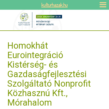
kulturhazak.hu
Homokhát
Eurointegráció
Kistérség- és
Gazdaságfejlesztési
Szolgáltató Nonprofit
Közhasznú Kft.,
Mórahalom