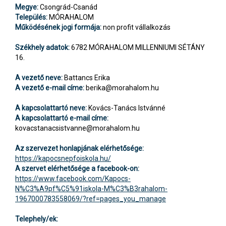
Megye:
Csongrád-Csanád
Település:
MÓRAHALOM
Működésének jogi formája:
non profit vállalkozás
Székhely adatok:
6782 MÓRAHALOM MILLENNIUMI SÉTÁNY
16.
A vezető neve:
Battancs Erika
A vezető e-mail címe:
berika@morahalom.hu
A kapcsolattartó neve:
Kovács-Tanács Istvánné
A kapcsolattartó e-mail címe:
kovacstanacsistvanne@morahalom.hu
Az szervezet honlapjának elérhetősége:
https://kapocsnepfoiskola.hu/
A szervet elérhetősége a facebook-on:
https://www.facebook.com/Kapocs-
N%C3%A9pf%C5%91iskola-M%C3%B3rahalom-
1967000783558069/?ref=pages_you_manage
Telephely/ek: