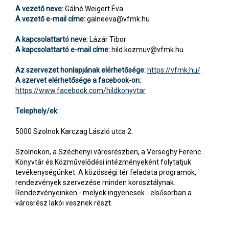
A vezető neve:
Gálné Weigert Éva
A vezető e-mail címe:
galneeva@vfmk.hu
A kapcsolattartó neve:
Lázár Tibor
A kapcsolattartó e-mail címe:
hild.kozmuv@vfmk.hu
Az szervezet honlapjának elérhetősége:
https://vfmk.hu/
A szervet elérhetősége a facebook-on:
https://www.facebook.com/hildkonyvtar
Telephely/ek:
5000 Szolnok Karczag László utca 2.
Szolnokon, a Széchenyi városrészben, a Verseghy Ferenc
Könyvtár és Közművelődési intézményeként folytatjuk
tevékenységünket. A közösségi tér feladata programok,
rendezvények szervezése minden korosztálynak.
Rendezvényeinken - melyek ingyenesek - elsősorban a
városrész lakói vesznek részt.