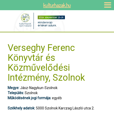
kulturhazak.hu
Verseghy Ferenc
Könyvtár és
Közművelődési
Intézmény, Szolnok
Megye:
Jász-Nagykun-Szolnok
Település:
Szolnok
Működésének jogi formája:
egyéb
Székhely adatok:
5000 Szolnok Karczag László utca 2.