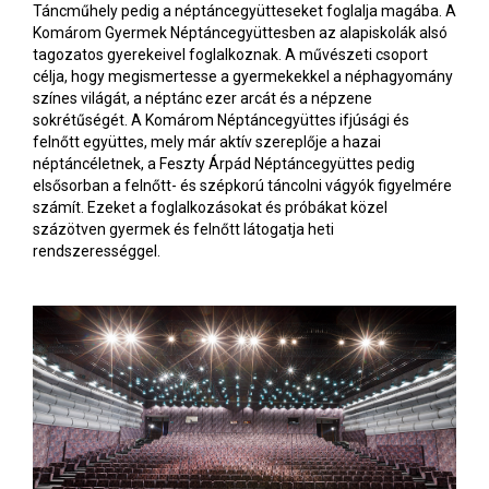
Táncműhely pedig a néptáncegyütteseket foglalja magába. A
Komárom Gyermek Néptáncegyüttesben az alapiskolák alsó
tagozatos gyerekeivel foglalkoznak. A művészeti csoport
célja, hogy megismertesse a gyermekekkel a néphagyomány
színes világát, a néptánc ezer arcát és a népzene
sokrétűségét. A Komárom Néptáncegyüttes ifjúsági és
felnőtt együttes, mely már aktív szereplője a hazai
néptáncéletnek, a Feszty Árpád Néptáncegyüttes pedig
elsősorban a felnőtt- és szépkorú táncolni vágyók figyelmére
számít. Ezeket a foglalkozásokat és próbákat közel
százötven gyermek és felnőtt látogatja heti
rendszerességgel.