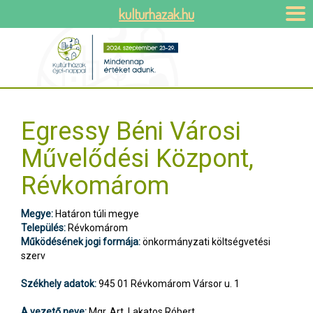
kulturhazak.hu
Egressy Béni Városi
Művelődési Központ,
Révkomárom
Megye:
Határon túli megye
Település:
Révkomárom
Működésének jogi formája:
önkormányzati költségvetési
szerv
Székhely adatok:
945 01 Révkomárom Vársor u. 1
A vezető neve:
Mgr. Art. Lakatos Róbert