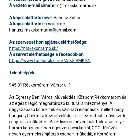
A vezető e-mail címe:
info@mskskomarno.sk
A kapcsolattartó neve:
Hanusz Zoltán
A kapcsolattartó e-mail címe:
hanusz.mskskomarno@gmail.com
Az szervezet honlapjának elérhetősége:
https://mskskomarno.sk/
A szervet elérhetősége a facebook-on:
https://www.facebook.com/MsKS.VMK.KN
Telephely/ek:
945 01 Révkomárom Vársor u. 1
Az Egressy Béni Városi Művelődési Központ Révkomárom és
az egész régió meghatározó kulturális intézménye. A
nagyszabású koncertek és színházi előadások mellett nagy
hangsúlyt fektet a közművelődésre is, ezért több művészeti
csoport is működtet. Balettissimo néven balettoktatás folyik
három korcsoportban egészen kicsi kortól, COOLtúrázók
néven gyermekszínjátszó csoport működik, a Komárom