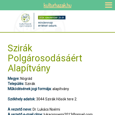
kulturhazak.hu
Szirák
Polgárosodásáért
Alapítvány
Megye:
Nógrád
Település:
Szirák
Működésének jogi formája:
alapítvány
Székhely adatok:
3044 Szirák Hősök tere 2.
A vezető neve:
Dr. Lukács Noémi
A vezető e-mail címe:
lukacsnoemi2013@gmail.com