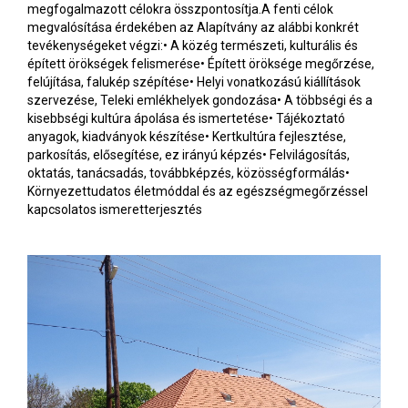
megfogalmazott célokra összpontosítja.A fenti célok
megvalósítása érdekében az Alapítvány az alábbi konkrét
tevékenységeket végzi:• A közég természeti, kulturális és
épített örökségek felismerése• Épített öröksége megőrzése,
felújítása, falukép szépítése• Helyi vonatkozású kiállítások
szervezése, Teleki emlékhelyek gondozása• A többségi és a
kisebbségi kultúra ápolása és ismertetése• Tájékoztató
anyagok, kiadványok készítése• Kertkultúra fejlesztése,
parkosítás, elősegítése, ez irányú képzés• Felvilágosítás,
oktatás, tanácsadás, továbbképzés, közösségformálás•
Környezettudatos életmóddal és az egészségmegőrzéssel
kapcsolatos ismeretterjesztés