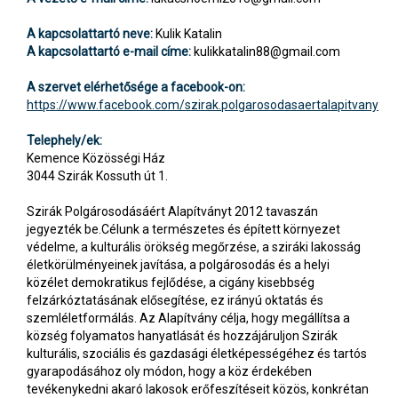
A kapcsolattartó neve:
Kulik Katalin
A kapcsolattartó e-mail címe:
kulikkatalin88@gmail.com
A szervet elérhetősége a facebook-on:
https://www.facebook.com/szirak.polgarosodasaertalapitvany
Telephely/ek:
Kemence Közösségi Ház
3044 Szirák Kossuth út 1.
Szirák Polgárosodásáért Alapítványt 2012 tavaszán
jegyezték be.Célunk a természetes és épített környezet
védelme, a kulturális örökség megőrzése, a sziráki lakosság
életkörülményeinek javítása, a polgárosodás és a helyi
közélet demokratikus fejlődése, a cigány kisebbség
felzárkóztatásának elősegítése, ez irányú oktatás és
szemléletformálás. Az Alapítvány célja, hogy megállítsa a
község folyamatos hanyatlását és hozzájáruljon Szirák
kulturális, szociális és gazdasági életképességéhez és tartós
gyarapodásához oly módon, hogy a köz érdekében
tevékenykedni akaró lakosok erőfeszítéseit közös, konkrétan