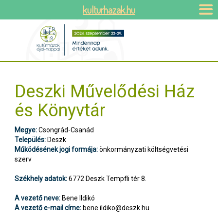
kulturhazak.hu
Deszki Művelődési Ház
és Könyvtár
Megye:
Csongrád-Csanád
Település:
Deszk
Működésének jogi formája:
önkormányzati költségvetési
szerv
Székhely adatok:
6772 Deszk Tempfli tér 8.
A vezető neve:
Bene Ildikó
A vezető e-mail címe:
bene.ildiko@deszk.hu