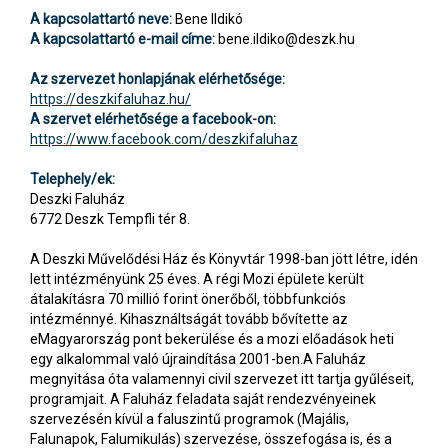
A kapcsolattartó neve:
Bene Ildikó
A kapcsolattartó e-mail címe:
bene.ildiko@deszk.hu
Az szervezet honlapjának elérhetősége:
https://deszkifaluhaz.hu/
A szervet elérhetősége a facebook-on:
https://www.facebook.com/deszkifaluhaz
Telephely/ek:
Deszki Faluház
6772 Deszk Tempfli tér 8.
A Deszki Művelődési Ház és Könyvtár 1998-ban jött létre, idén
lett intézményünk 25 éves. A régi Mozi épülete került
átalakításra 70 millió forint önerőből, többfunkciós
intézménnyé. Kihasználtságát tovább bővítette az
eMagyarország pont bekerülése és a mozi előadások heti
egy alkalommal való újraindítása 2001-ben.A Faluház
megnyitása óta valamennyi civil szervezet itt tartja gyűléseit,
programjait. A Faluház feladata saját rendezvényeinek
szervezésén kívül a faluszintű programok (Majális,
Falunapok, Falumikulás) szervezése, összefogása is, és a