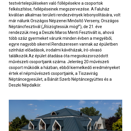
testvértelepüléseken való föllépésekre a csoportok
felkészítése, fellépéseinek megszervezése. A Faluház
kiválóan alkalmas területi rendezvények lebonyolítására, volt
már nálunk Országos Népzenei Minősítő Verseny, Országos
Néptáncfesztivál („Rözögtessük mög!”), de 21. éve
rendezzük meg a Deszki Maros Menti Fesztivált is, ahová
több száz gyermeket várunk minden évben a megyéből,
egyre nagyobb sikerrel.Rendszeresen vannak az épületben
színházi előadások, irodalmi kávéházak, író-olvasó
találkozók.Az épület átadása óta megsokszorozódott
művészeti csoportjaink száma. Jelenleg 20 művészeti
csoport működik a házban, ebből kiemelkedő eredményeket
értek el népművészeti csoportjaink, a Tiszavirág
Néptáncegyesület, a Bánát Szerb Néptáncegyüttes és a
Deszki Népdalkör.