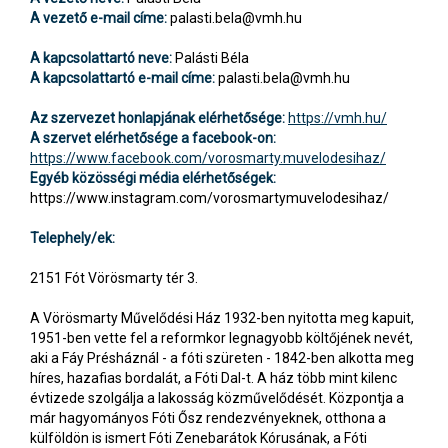
A vezető e-mail címe:
palasti.bela@vmh.hu
A kapcsolattartó neve:
Palásti Béla
A kapcsolattartó e-mail címe:
palasti.bela@vmh.hu
Az szervezet honlapjának elérhetősége:
https://vmh.hu/
A szervet elérhetősége a facebook-on:
https://www.facebook.com/vorosmarty.muvelodesihaz/
Egyéb közösségi média elérhetőségek:
https://www.instagram.com/vorosmartymuvelodesihaz/
Telephely/ek:
2151 Fót Vörösmarty tér 3.
A Vörösmarty Művelődési Ház 1932-ben nyitotta meg kapuit,
1951-ben vette fel a reformkor legnagyobb költőjének nevét,
aki a Fáy Présháznál - a fóti szüreten - 1842-ben alkotta meg
híres, hazafias bordalát, a Fóti Dal-t. A ház több mint kilenc
évtizede szolgálja a lakosság közművelődését. Központja a
már hagyományos Fóti Ősz rendezvényeknek, otthona a
külföldön is ismert Fóti Zenebarátok Kórusának, a Fóti