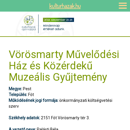
kulturhazak.hu
Vörösmarty Művelődési
Ház és Közérdekű
Muzeális Gyűjtemény
Megye:
Pest
Település:
Fót
Működésének jogi formája:
önkormányzati költségvetési
szerv
Székhely adatok:
2151 Fót Vörösmarty tér 3.
A vezető neve:
Palásti Béla