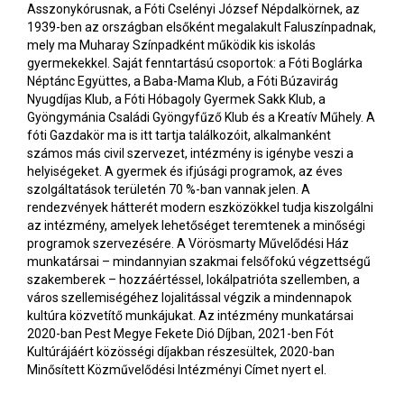
Asszonykórusnak, a Fóti Cselényi József Népdalkörnek, az
1939-ben az országban elsőként megalakult Faluszínpadnak,
mely ma Muharay Színpadként működik kis iskolás
gyermekekkel. Saját fenntartású csoportok: a Fóti Boglárka
Néptánc Együttes, a Baba-Mama Klub, a Fóti Búzavirág
Nyugdíjas Klub, a Fóti Hóbagoly Gyermek Sakk Klub, a
Gyöngymánia Családi Gyöngyfűző Klub és a Kreatív Műhely. A
fóti Gazdakör ma is itt tartja találkozóit, alkalmanként
számos más civil szervezet, intézmény is igénybe veszi a
helyiségeket. A gyermek és ifjúsági programok, az éves
szolgáltatások területén 70 %-ban vannak jelen. A
rendezvények hátterét modern eszközökkel tudja kiszolgálni
az intézmény, amelyek lehetőséget teremtenek a minőségi
programok szervezésére. A Vörösmarty Művelődési Ház
munkatársai – mindannyian szakmai felsőfokú végzettségű
szakemberek – hozzáértéssel, lokálpatrióta szellemben, a
város szellemiségéhez lojalitással végzik a mindennapok
kultúra közvetítő munkájukat. Az intézmény munkatársai
2020-ban Pest Megye Fekete Dió Díjban, 2021-ben Fót
Kultúrájáért közösségi díjakban részesültek, 2020-ban
Minősített Közművelődési Intézményi Címet nyert el.