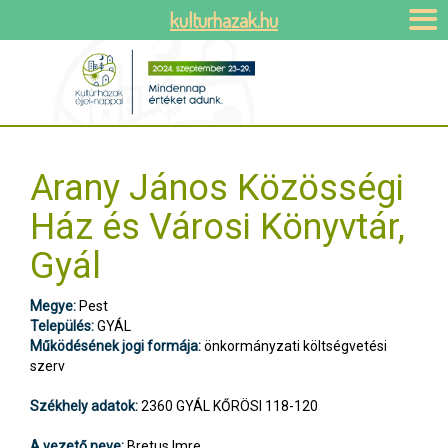
kulturhazak.hu
Arany János Közösségi
Ház és Városi Könyvtár,
Gyál
Megye:
Pest
Település:
GYÁL
Működésének jogi formája:
önkormányzati költségvetési
szerv
Székhely adatok:
2360 GYÁL KŐRÖSI 118-120
A vezető neve:
Bretus Imre