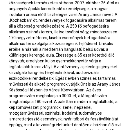
közösségnek természetes otthona. 2007. október 26-ától az
anyanyelv ápolás kiemelkedő személyisége, a magyar
irodalom óriása előtt tisztelegve viseli Arany János nevét. A
„Közházban” öt, rendezvények fogadására alkalmas terem
áll a közönség rendelkezésére. A 250 fő befogadására
alkalmas színházterem, illetve további négy, mindösszesen
170 négyzetméteres, kisebb események befogadására
alkalmas tér szolgálja a közösségeink fejlődését. Unikális
értéke a háznak a mediterrán hangulatú belső udvar, a
különleges kerengő, aula. Ékessége a 65 ezer kötetből álló
könyvtár, amelyben külön gyermekkönyvtár várja a
legfiatalabb korosztályt. Az intézmény a jelenlegi igényeket
kiszolgáló hang- és fénytechnikával, audiovizuális
eszközökkel rendelkezik. Egész évben színes és tartalmas
művészeti és alkotói programok várják Önt is az Arany János
Közösségi Házban és Városi Könyvtárban. Az éves
programszám meghaladja a 3000-et, a látogatószám
meghaladja a 180 ezret. A palettán minden megtalálható, a
képzőművészeti programok, zenei, népzenei,
mozgásművészeti, színházi, irodalmi, tudományos
ismeretterjesztő események, nyári tábori és fesztiválkínálat
éppúgy, mint a közösségi életünket döntően a házban élő civil