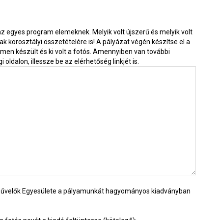
z egyes program elemeknek. Melyik volt újszerű és melyik volt
 korosztályi összetételére is! A pályázat végén készítse el a
elemen készült és ki volt a fotós. Amennyiben van további
ldalon, illessze be az elérhetőség linkjét is.
művelők Egyesülete a pályamunkát hagyományos kiadványban