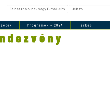
ezetek
Programok – 2024
Térkép
P
endezvény