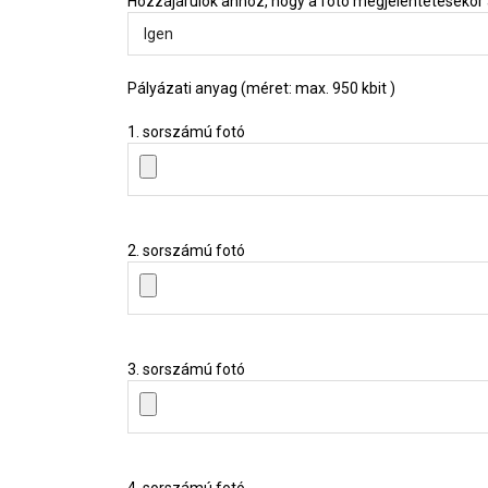
Hozzájárulok ahhoz, hogy a fotó megjelentetésekor a
Pályázati anyag (méret: max. 950 kbit )
1. sorszámú fotó
2. sorszámú fotó
3. sorszámú fotó
4. sorszámú fotó