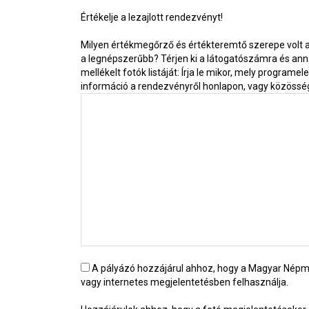
Értékelje a lezajlott rendezvényt!
Milyen értékmegőrző és értékteremtő szerepe volt a
a legnépszerűbb? Térjen ki a látogatószámra és annak
mellékelt fotók listáját: Írja le mikor, mely program
információ a rendezvényről honlapon, vagy közösségi o
A pályázó hozzájárul ahhoz, hogy a Magyar Nép
vagy internetes megjelentetésben felhasználja.